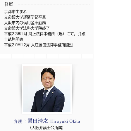
​経歴
京都市生まれ
立命館大学経済学部卒業
大阪市内の信用金庫勤務
立命館大学法科大学院終了
平成22年1月 河上法律事務所（堺）にて，弁護
士執務開始
平成27年12月 入江置田法律事務所開設
置田浩之
弁護士
Hiroyuki Okita
​（大阪弁護士会所属）