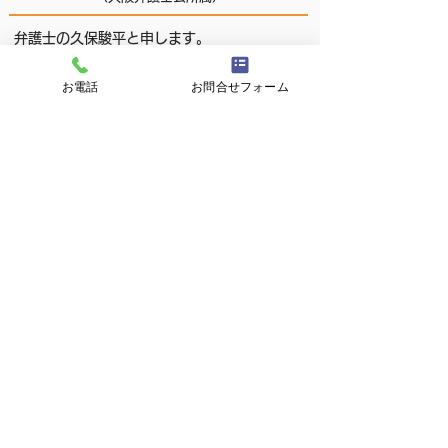
弁護士の久保駿平と申します。
法律上の問題は、誰にでも発生する可能性が
あります。急に問題が発生し、どのように対
お電話
お問合せフォーム
処すれば良いか分からない時、一人で悩まず
に、まずは弁護士に相談してください。弁護
士は、敷居が高いと感じるかもしれません
が、しっかりとお話を聞いて、わかりやすく
説明いたしますので、お気軽にご相談くださ
い。
​経歴
大阪府東大阪市生まれ
神戸大学法学部 卒業
大阪大学法科大学院 修了
令和5年1月 入江・置田法律事務所に入所